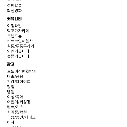
성인용품
최신영화
커뮤니티
여행타임
먹고가자카페
트렌드뷰
비트코인해알사
원룸/투룸구하기
와인커뮤니티
클럽커뮤니티
광고
로또예상번호받기
대출/금융
건강/다이어트
창업
병원
여성/육아
어린이/키성장
렌트/리스
자격증/학원
금융/증권/재테크
이사