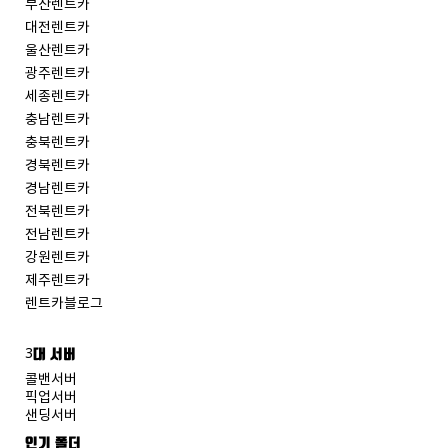
부산렌트카
대전렌트카
울산렌트카
광주렌트카
세종렌트카
충남렌트카
충북렌트카
경북렌트카
경남렌트카
전북렌트카
전남렌트카
강원렌트카
제주렌트카
렌트카블로그
3대 서버
콜밴서버
픽업서버
샌딩서버
인기 폴더