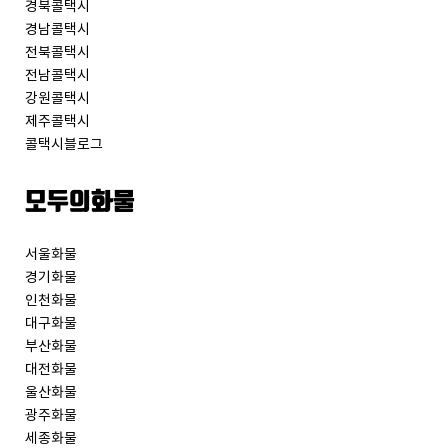
경북콜택시
경남콜택시
전북콜택시
전남콜택시
강원콜택시
제주콜택시
콜택시블로그
모두의화물
서울화물
경기화물
인천화물
대구화물
부산화물
대전화물
울산화물
광주화물
세종화물