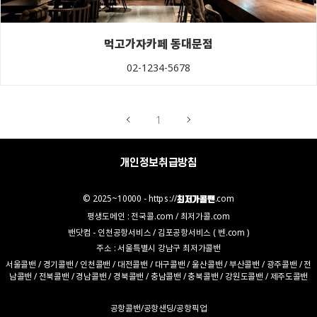
먹고가자카페 동대문점
02-1234-5678
1
개인정보취급방침
© 2025~10000 -
https://최저가콜밴.com
평생도메인 :
전국콜.com
/
최저가콜.com
밴닷컴
-
인천공항서비스
/
김포공항서비스
(
벤.com
)
주소 : 서울특별시 강남구
최저가콜밴
서울콜밴
/
경기콜밴
/
인천콜밴
/
대전콜밴
/
대구콜밴
/
울산콜밴
/
부산콜밴
/
광주콜밴
/
전
남콜밴
/
전북콜밴
/
경남콜밴
/
경북콜밴
/
충남콜밴
/
충북콜밴
/
강원도콜밴
/
제주도콜밴
공항콜밴
/
공항샌딩
/
공항픽업