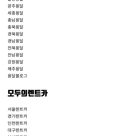
광주용달
세종용달
충남용달
충북용달
경북용달
경남용달
전북용달
전남용달
강원용달
제주용달
용달블로그
모두의렌트카
서울렌트카
경기렌트카
인천렌트카
대구렌트카