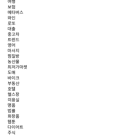
여행
보험
메타버스
와인
로또
대출
중고차
트렌드
영어
마사지
찜질방
농산물
최저가마켓
도매
바이크
부동산
호텔
헬스장
미용실
명품
법률
화장품
웹툰
다이어트
주식