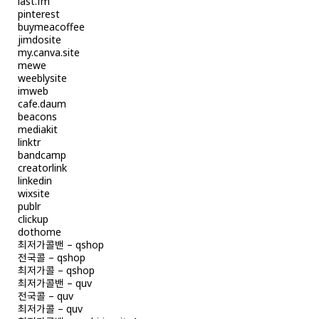
last.fm
pinterest
buymeacoffee
jimdosite
my.canva.site
mewe
weeblysite
imweb
cafe.daum
beacons
mediakit
linktr
bandcamp
creatorlink
linkedin
wixsite
publr
clickup
dothome
최저가콜밴 – qshop
전국콜 – qshop
최저가콜 – qshop
최저가콜밴 – quv
전국콜 – quv
최저가콜 – quv