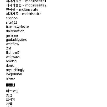
최저가콜밴 – mobirisesite1
최저가콜밴 – mobirisesite2
전국콜 – mobirisesite
최저가콜 – mobirisesite
sixshop
site123
framer.website
dailymotion
gamma
godaddysites
webflow
2nt
fliphtml5
webwave
bookipi
dorik
mystrikingly
livejournal
isweb
파트너
비트코인
맛집
요식업
창업