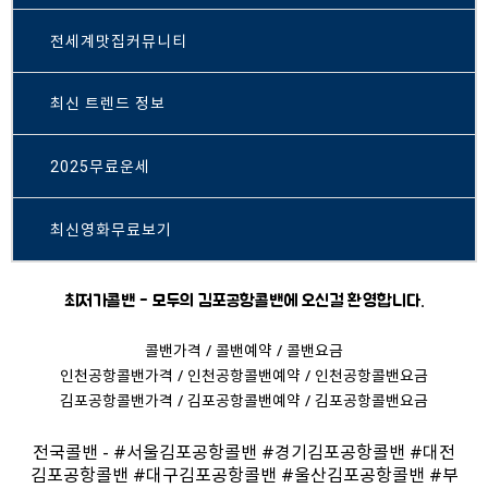
전세계맛집커뮤니티
최신 트렌드 정보
2025무료운세
최신영화무료보기
최저가콜밴 - 모두의 김포공항콜밴에 오신걸 환영합니다.
콜밴가격
/
콜밴예약
/
콜밴요금
인천공항콜밴가격
/
인천공항콜밴예약
/
인천공항콜밴요금
김포공항콜밴가격
/
김포공항콜밴예약
/
김포공항콜밴요금
#
서울김포공항콜밴
#
경기김포공항콜밴
#
대전
전국콜밴 -
김포공항콜밴
#
대구김포공항콜밴
#
울산김포공항콜밴
#
부