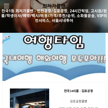
최저가콜밴
전국1등 최저가콜밴 - 인천공항/김포공항, 24시간픽업, 고시원/원
룸/학생이사/예약/택시/비용/가격/추천/순위, 소화물운송, VIP의
전서비스, 서울시내투어
전국24시콜 - 김포공항
김포공항콜밴