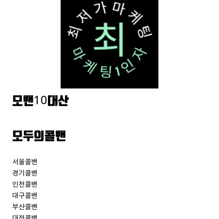
모밴10대산
모두의콜밴
서울콜밴
경기콜밴
인천콜밴
대구콜밴
부산콜밴
대전콜밴