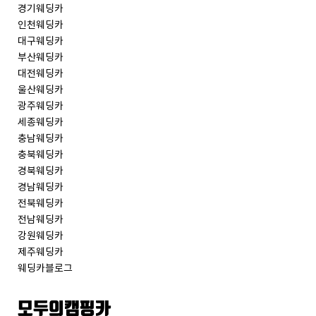
경기웨딩카
인천웨딩카
대구웨딩카
부산웨딩카
대전웨딩카
울산웨딩카
광주웨딩카
세종웨딩카
충남웨딩카
충북웨딩카
경북웨딩카
경남웨딩카
전북웨딩카
전남웨딩카
강원웨딩카
제주웨딩카
웨딩카블로그
모두의캠핑카